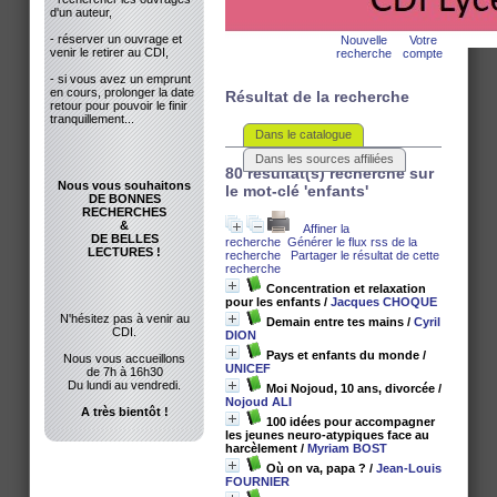
d'un auteur,
- réserver un ouvrage et
Nouvelle
Votre
venir le retirer au CDI,
recherche
compte
- si vous avez un emprunt
en cours, prolonger la date
Résultat de la recherche
retour pour pouvoir le finir
tranquillement...
Dans le catalogue
Dans les sources affiliées
80 résultat(s) recherche sur
Nous vous souhaitons
le mot-clé 'enfants'
DE BONNES
RECHERCHES
&
Affiner la
DE BELLES
recherche
Générer le flux rss de la
LECTURES !
recherche
Partager le résultat de cette
recherche
Concentration et relaxation
pour les enfants
/
Jacques CHOQUE
N'hésitez pas à venir au
Demain entre tes mains
/
Cyril
CDI.
DION
Pays et enfants du monde
/
Nous vous accueillons
UNICEF
de 7h à 16h30
Du lundi au vendredi.
Moi Nojoud, 10 ans, divorcée
/
Nojoud ALI
A très bientôt !
100 idées pour accompagner
les jeunes neuro-atypiques face au
harcèlement
/
Myriam BOST
Où on va, papa ?
/
Jean-Louis
FOURNIER