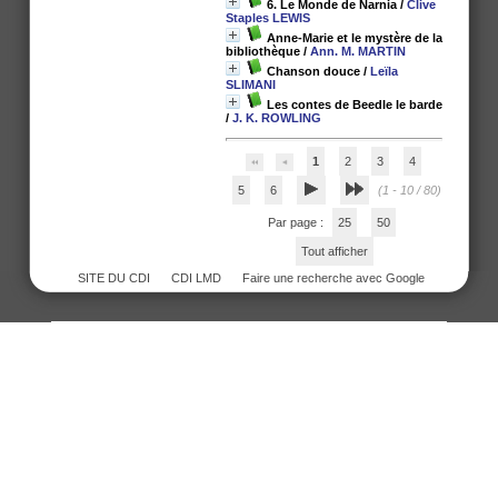
6. Le Monde de Narnia
/
Clive
Staples LEWIS
Anne-Marie et le mystère de la
bibliothèque
/
Ann. M. MARTIN
Chanson douce
/
Leïla
SLIMANI
Les contes de Beedle le barde
/
J. K. ROWLING
1
2
3
4
5
6
(1 - 10 / 80)
Par page :
25
50
Tout afficher
SITE DU CDI
CDI LMD
Faire une recherche avec Google