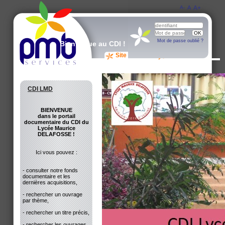
A-
A
A+
Mot de passe oublié ?
Bienvenue au CDI !
Site du CDI
Avis des lecteurs
CDI LMD
BIENVENUE
dans le portail
documentaire du CDI du
Lycée Maurice
DELAFOSSE !
Ici vous pouvez :
- consulter notre fonds
documentaire et les
dernières acquisitions,
- rechercher un ouvrage
par thème,
- rechercher un titre précis,
- rechercher les ouvrages