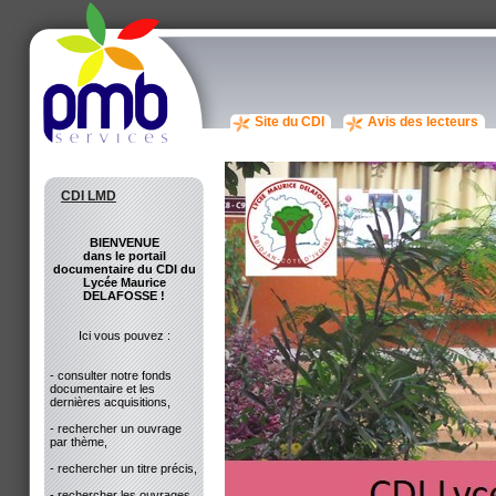
Site du CDI
Avis des lecteurs
CDI LMD
BIENVENUE
dans le portail
documentaire du CDI du
Lycée Maurice
DELAFOSSE !
Ici vous pouvez :
- consulter notre fonds
documentaire et les
dernières acquisitions,
- rechercher un ouvrage
par thème,
- rechercher un titre précis,
- rechercher les ouvrages