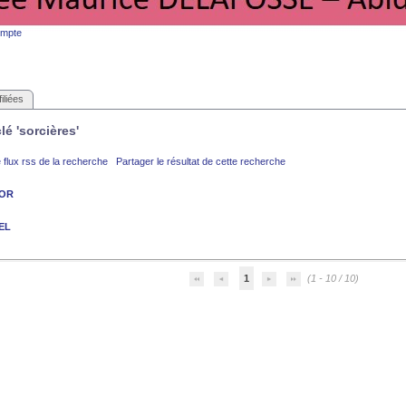
ompte
iliées
lé 'sorcières'
 flux rss de la recherche
Partager le résultat de cette recherche
NOR
EL
1
(1 - 10 / 10)