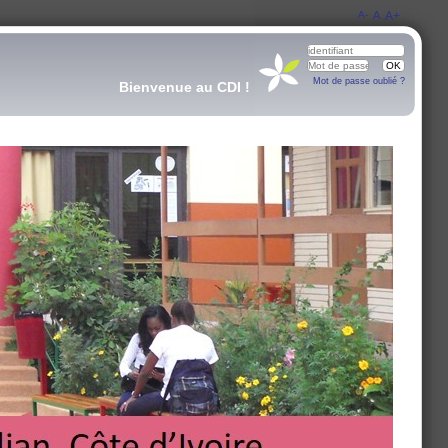
A-
A
A+
Mot de passe oublié ?
Bienvenue au CDI !