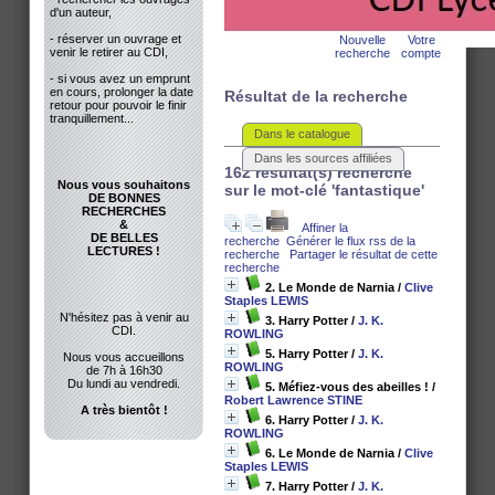
d'un auteur,
- réserver un ouvrage et
Nouvelle
Votre
venir le retirer au CDI,
recherche
compte
- si vous avez un emprunt
en cours, prolonger la date
Résultat de la recherche
retour pour pouvoir le finir
tranquillement...
Dans le catalogue
Dans les sources affiliées
162 résultat(s) recherche
Nous vous souhaitons
sur le mot-clé 'fantastique'
DE BONNES
RECHERCHES
&
Affiner la
DE BELLES
recherche
Générer le flux rss de la
LECTURES !
recherche
Partager le résultat de cette
recherche
2. Le Monde de Narnia
/
Clive
Staples LEWIS
N'hésitez pas à venir au
3. Harry Potter
/
J. K.
CDI.
ROWLING
5. Harry Potter
/
J. K.
Nous vous accueillons
ROWLING
de 7h à 16h30
Du lundi au vendredi.
5. Méfiez-vous des abeilles !
/
Robert Lawrence STINE
A très bientôt !
6. Harry Potter
/
J. K.
ROWLING
6. Le Monde de Narnia
/
Clive
Staples LEWIS
7. Harry Potter
/
J. K.