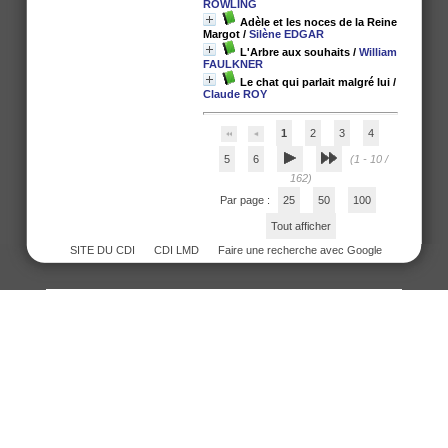
ROWLING
Adèle et les noces de la Reine
Margot
/
Silène EDGAR
L'Arbre aux souhaits
/
William
FAULKNER
Le chat qui parlait malgré lui
/
Claude ROY
1
2
3
4
5
6
(1 - 10 /
162)
Par page :
25
50
100
Tout afficher
SITE DU CDI
CDI LMD
Faire une recherche avec Google