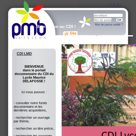
A-
A
A+
Mot de passe oublié ?
Bienvenue au CDI !
Site du CDI
Avis des lecteurs
CDI LMD
BIENVENUE
dans le portail
documentaire du CDI du
Lycée Maurice
DELAFOSSE !
Ici vous pouvez :
- consulter notre fonds
documentaire et les
dernières acquisitions,
- rechercher un ouvrage
par thème,
- rechercher un titre précis,
- rechercher les ouvrages