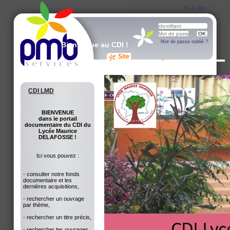
A-
A
A+
Mot de passe oublié ?
Bienvenue au CDI !
Site du CDI
Avis des lecteurs
CDI LMD
BIENVENUE
dans le portail
documentaire du CDI du
Lycée Maurice
DELAFOSSE !
Ici vous pouvez :
- consulter notre fonds
documentaire et les
dernières acquisitions,
- rechercher un ouvrage
par thème,
- rechercher un titre précis,
- rechercher les ouvrages