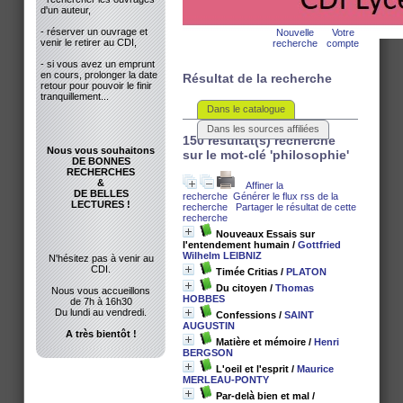
d'un auteur,
- réserver un ouvrage et
Nouvelle
Votre
venir le retirer au CDI,
recherche
compte
- si vous avez un emprunt
en cours, prolonger la date
Résultat de la recherche
retour pour pouvoir le finir
tranquillement...
Dans le catalogue
Dans les sources affiliées
150 résultat(s) recherche
Nous vous souhaitons
sur le mot-clé 'philosophie'
DE BONNES
RECHERCHES
&
Affiner la
DE BELLES
recherche
Générer le flux rss de la
LECTURES !
recherche
Partager le résultat de cette
recherche
Nouveaux Essais sur
l'entendement humain
/
Gottfried
Wilhelm LEIBNIZ
N'hésitez pas à venir au
CDI.
Timée Critias
/
PLATON
Du citoyen
/
Thomas
Nous vous accueillons
HOBBES
de 7h à 16h30
Du lundi au vendredi.
Confessions
/
SAINT
AUGUSTIN
A très bientôt !
Matière et mémoire
/
Henri
BERGSON
L'oeil et l'esprit
/
Maurice
MERLEAU-PONTY
Par-delà bien et mal
/