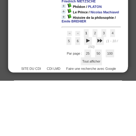
Friedrich NIETZSCHE
Phédon
/
PLATON
Le Prince
/
Nicolas Machiavel
Histoire de la philosophie
/
Emile BREHIER
1
2
3
4
5
6
(1 - 10 /
150)
Par page :
25
50
100
Tout afficher
SITE DU CDI
CDI LMD
Faire une recherche avec Google