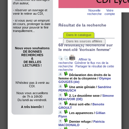
d'un auteur,
- réserver un ouvrage et
Nouvelle
Votre
venir le retirer au CDI,
recherche
compte
- si vous avez un emprunt
en cours, prolonger la date
Résultat de la recherche
retour pour pouvoir le finir
tranquillement...
Dans le catalogue
Dans les sources affiliées
68 résultat(s) recherche sur
Nous vous souhaitons
le mot-clé 'écrivain femme'
DE BONNES
RECHERCHES
&
Affiner la
DE BELLES
recherche
Générer le flux rss de la
LECTURES !
recherche
Partager le résultat de cette
recherche
Déclaration des droits de la
femme et de la citoyenne
/
Olympe
GOUGES (de)
N'hésitez pas à venir au
CDI.
Une amie géniale
/
Sandrine
PERNUSCH
Nous vous accueillons
2. Le deuxième sexe
/
Simone
de 7h à 16h30
BEAUVOIR (DE)
Du lundi au vendredi.
Ainsi soit-elle
/
Benoite
A très bientôt !
GROULT
Les apparences
/
Gillian
Flynn
Dernier refuge
/
Patricia
MACDONALD