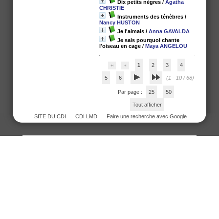
Dix petits nègres
/
Agatha
CHRISTIE
Instruments des ténèbres
/
Nancy HUSTON
Je l'aimais
/
Anna GAVALDA
Je sais pourquoi chante
l'oiseau en cage
/
Maya ANGELOU
1
2
3
4
5
6
(1 - 10 / 68)
Par page :
25
50
Tout afficher
SITE DU CDI
CDI LMD
Faire une recherche avec Google