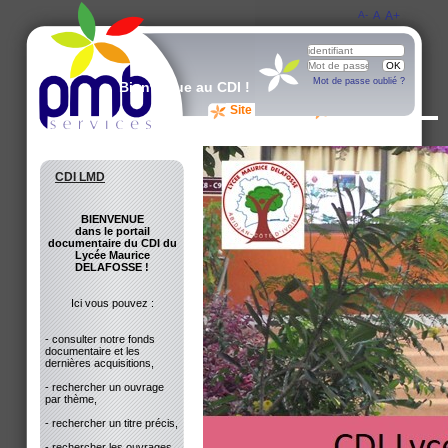
A-
A
A+
Mot de passe oublié ?
Bienvenue au CDI !
Site du CDI
Avis des lecteurs
CDI LMD
BIENVENUE
dans le portail
documentaire du CDI du
Lycée Maurice
DELAFOSSE !
Ici vous pouvez :
- consulter notre fonds
documentaire et les
dernières acquisitions,
- rechercher un ouvrage
par thème,
- rechercher un titre précis,
- rechercher les ouvrages