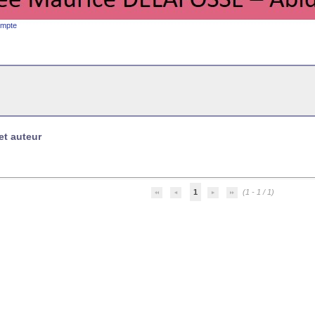
ompte
et auteur
1
(1 - 1 / 1)