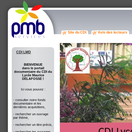
Site du CDI
Avis des lecteurs
CDI LMD
BIENVENUE
dans le portail
documentaire du CDI du
Lycée Maurice
DELAFOSSE !
Ici vous pouvez :
- consulter notre fonds
documentaire et les
dernières acquisitions,
- rechercher un ouvrage
par thème,
- rechercher un titre précis,
- rechercher les ouvrages