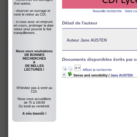
d'un auteur,
- réserver un ouvrage et
Nouvelle recherche
Votre c
venir le retirer au CDI,
- si vous avez un emprunt
Détail de l'auteur
en cours, prolonger la date
retour pour pouvoir le finir
tranquillement...
Auteur Jane AUSTEN
Nous vous souhaitons
DE BONNES
RECHERCHES
Documents disponibles écrits par c
&
DE BELLES
LECTURES !
Affiner la recherche
Sense and sensibility
/
Jane AUSTEN
N'hésitez pas à venir au
CDI.
Nous vous accueillons
de 7h à 16h30
Du lundi au vendredi.
A très bientôt !