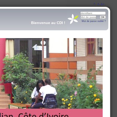
A-
A
A+
Mot de passe oublié ?
Bienvenue au CDI !