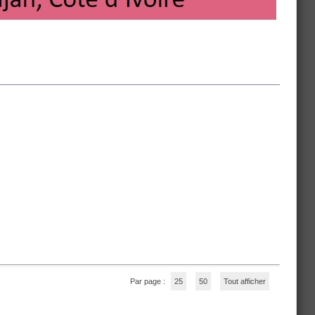
Par page :
25
50
Tout afficher