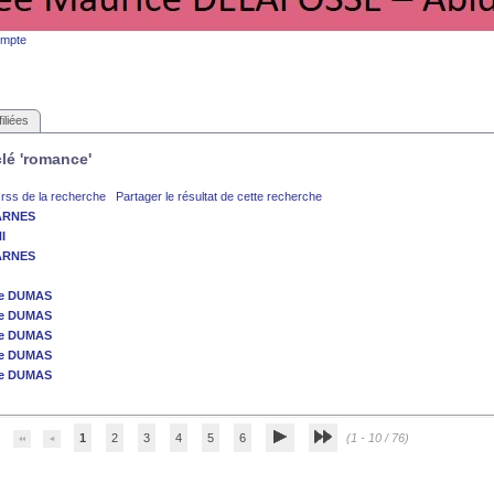
ompte
iliées
clé 'romance'
 rss de la recherche
Partager le résultat de cette recherche
BARNES
I
BARNES
re DUMAS
re DUMAS
re DUMAS
re DUMAS
re DUMAS
1
2
3
4
5
6
(1 - 10 / 76)