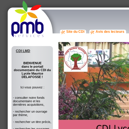
Site du CDI
Avis des lecteurs
CDI LMD
BIENVENUE
dans le portail
documentaire du CDI du
Lycée Maurice
DELAFOSSE !
Ici vous pouvez :
- consulter notre fonds
documentaire et les
dernières acquisitions,
- rechercher un ouvrage
par thème,
- rechercher un titre précis,
- rechercher les ouvrages