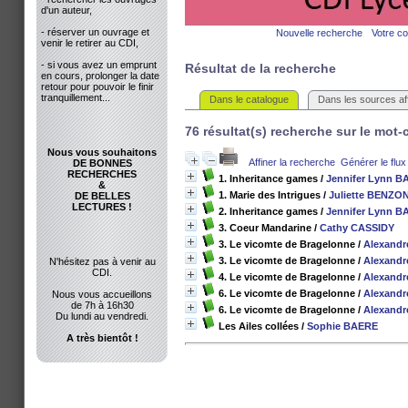
d'un auteur,
- réserver un ouvrage et
Nouvelle recherche
Votre c
venir le retirer au CDI,
- si vous avez un emprunt
Résultat de la recherche
en cours, prolonger la date
retour pour pouvoir le finir
tranquillement...
Dans le catalogue
Dans les sources aff
76 résultat(s) recherche sur le mot-
Nous vous souhaitons
Affiner la recherche
Générer le flux
DE BONNES
RECHERCHES
1. Inheritance games
/
Jennifer Lynn 
&
1. Marie des Intrigues
/
Juliette BENZON
DE BELLES
LECTURES !
2. Inheritance games
/
Jennifer Lynn 
3. Coeur Mandarine
/
Cathy CASSIDY
3. Le vicomte de Bragelonne
/
Alexand
3. Le vicomte de Bragelonne
/
Alexand
N'hésitez pas à venir au
CDI.
4. Le vicomte de Bragelonne
/
Alexand
6. Le vicomte de Bragelonne
/
Alexand
Nous vous accueillons
de 7h à 16h30
6. Le vicomte de Bragelonne
/
Alexand
Du lundi au vendredi.
Les Ailes collées
/
Sophie BAERE
A très bientôt !