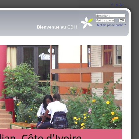
A-
A
A+
Mot de passe oublié ?
Bienvenue au CDI !