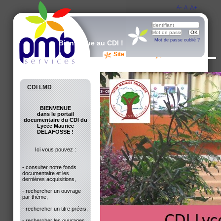
A-
A
A+
Mot de passe oublié ?
Bienvenue au CDI !
Site du CDI
Avis des lecteurs
CDI LMD
BIENVENUE
dans le portail
documentaire du CDI du
Lycée Maurice
DELAFOSSE !
Ici vous pouvez :
- consulter notre fonds
documentaire et les
dernières acquisitions,
- rechercher un ouvrage
par thème,
- rechercher un titre précis,
- rechercher les ouvrages