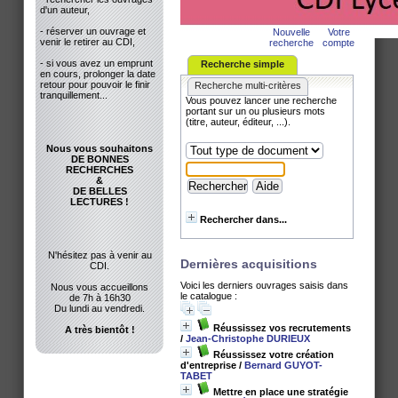
d'un auteur,
- réserver un ouvrage et
Nouvelle
Votre
venir le retirer au CDI,
recherche
compte
- si vous avez un emprunt
Recherche simple
en cours, prolonger la date
retour pour pouvoir le finir
Recherche multi-critères
tranquillement...
Vous pouvez lancer une recherche
portant sur un ou plusieurs mots
(titre, auteur, éditeur, ...).
Nous vous souhaitons
DE BONNES
RECHERCHES
&
DE BELLES
LECTURES !
Rechercher dans...
N'hésitez pas à venir au
Dernières acquisitions
CDI.
Voici les derniers ouvrages saisis dans
Nous vous accueillons
le catalogue :
de 7h à 16h30
Du lundi au vendredi.
Réussissez vos recrutements
A très bientôt !
/
Jean-Christophe DURIEUX
Réussissez votre création
d'entreprise
/
Bernard GUYOT-
TABET
Mettre en place une stratégie