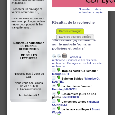
d'un auteur,
- réserver un ouvrage et
Nouvelle
Votre
venir le retirer au CDI,
recherche
compte
- si vous avez un emprunt
en cours, prolonger la date
Résultat de la recherche
retour pour pouvoir le finir
tranquillement...
Dans le catalogue
Dans les sources affiliées
134 résultat(s) recherche
Nous vous souhaitons
sur le mot-clé 'romans
DE BONNES
policiers et polars'
RECHERCHES
&
DE BELLES
Affiner la
LECTURES !
recherche
Générer le flux rss de la
recherche
Partager le résultat de cette
recherche
Trop de soleil tue l'amour
/
N'hésitez pas à venir au
Mongo BETI
CDI.
Babylon Babies
/
Maurice G.
DANTEC
Nous vous accueillons
de 7h à 16h30
La cinquième femme
/
Du lundi au vendredi.
Henning MANKELL
Les derniers jours de nos
A très bientôt !
pères
/
Joël DICKER
L'envol des anges
/
Michael
CONNELLY
Le lac aux sortilèges
/
Stuart
Woods