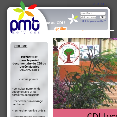
A-
A
A+
Mot de passe oublié ?
Bienvenue au CDI !
Site du CDI
Avis des lecteurs
CDI LMD
BIENVENUE
dans le portail
documentaire du CDI du
Lycée Maurice
DELAFOSSE !
Ici vous pouvez :
- consulter notre fonds
documentaire et les
dernières acquisitions,
- rechercher un ouvrage
par thème,
- rechercher un titre précis,
- rechercher les ouvrages