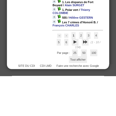
1. Les disparus de Fort
Boyard
/
Alain SURGET
1. Polar vert
/
Thierry
COLOMBIE
555
/
Hélène GESTERN
Les 7 crimes d'Honoré B.
/
François CHARLES
1
2
3
4
5
6
(1 - 10 /
134)
Par page :
25
50
100
Tout afficher
SITE DU CDI
CDI LMD
Faire une recherche avec Google