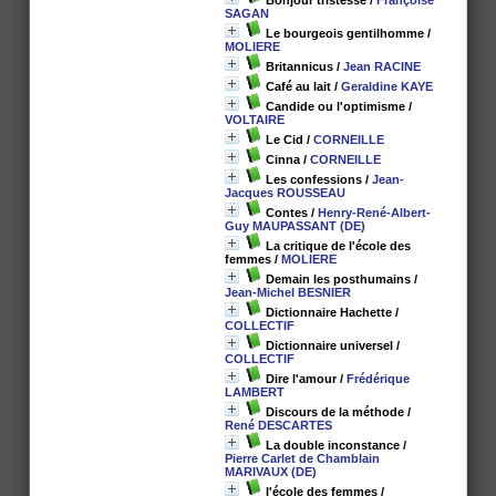
Bonjour tristesse
/
Françoise
SAGAN
Le bourgeois gentilhomme
/
MOLIERE
Britannicus
/
Jean RACINE
Café au lait
/
Geraldine KAYE
Candide ou l'optimisme
/
VOLTAIRE
Le Cid
/
CORNEILLE
Cinna
/
CORNEILLE
Les confessions
/
Jean-
Jacques ROUSSEAU
Contes
/
Henry-René-Albert-
Guy MAUPASSANT (DE)
La critique de l'école des
femmes
/
MOLIERE
Demain les posthumains
/
Jean-Michel BESNIER
Dictionnaire Hachette
/
COLLECTIF
Dictionnaire universel
/
COLLECTIF
Dire l'amour
/
Frédérique
LAMBERT
Discours de la méthode
/
René DESCARTES
La double inconstance
/
Pierre Carlet de Chamblain
MARIVAUX (DE)
l'école des femmes
/