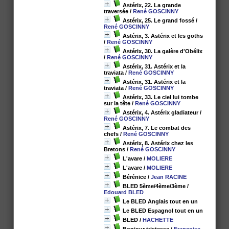
Astérix, 22. La grande
traversée
/
René GOSCINNY
Astérix, 25. Le grand fossé
/
René GOSCINNY
Astérix, 3. Astérix et les goths
/
René GOSCINNY
Astérix, 30. La galère d'Obélix
/
René GOSCINNY
Astérix, 31. Astérix et la
traviata
/
René GOSCINNY
Astérix, 31. Astérix et la
traviata
/
René GOSCINNY
Astérix, 33. Le ciel lui tombe
sur la tête
/
René GOSCINNY
Astérix, 4. Astérix gladiateur
/
René GOSCINNY
Astérix, 7. Le combat des
chefs
/
René GOSCINNY
Astérix, 8. Astérix chez les
Bretons
/
René GOSCINNY
L'avare
/
MOLIERE
L'avare
/
MOLIERE
Bérénice
/
Jean RACINE
BLED 5ème/4ème/3ème
/
Edouard BLED
Le BLED Anglais tout en un
Le BLED Espagnol tout en un
BLED
/
HACHETTE