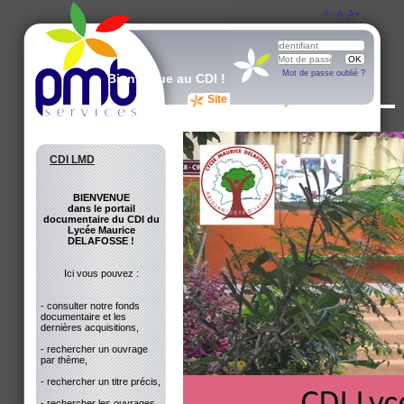
A-
A
A+
Mot de passe oublié ?
Bienvenue au CDI !
Site du CDI
Avis des lecteurs
CDI LMD
BIENVENUE
dans le portail
documentaire du CDI du
Lycée Maurice
DELAFOSSE !
Ici vous pouvez :
- consulter notre fonds
documentaire et les
dernières acquisitions,
- rechercher un ouvrage
par thème,
- rechercher un titre précis,
- rechercher les ouvrages