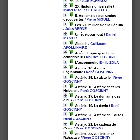
14
/
Jean ECHENOZ
20. Histoire universelle
/
Manel Risques CORBELLA
5. Au temps des grandes
découvertes
/
Pierre MIQUEL
Les 500 millions de la Bégum
/
Jules VERNE
Un âge pour tout
/
Daniel
MANIER
Alcools
/
Guillaume
APOLLINAIRE
Arsène Lupin gentleman
cambrioleur
/
Maurice LEBLANC
L'assommoir
/
Emile ZOLA
Astérix, 10. Astérix
Légionnaire
/
René GOSCINNY
Astérix, 15. La zizanie
/
René
GOSCINNY
Astérix, 16. Astérix chez les
Helvètes
/
René GOSCINNY
Astérix, 17. Le domaine des
dieux
/
René GOSCINNY
Astérix, 19. Le devin
/
René
GOSCINNY
Astérix, 20. Astérix en Corse
/
René GOSCINNY
Astérix, 21. Le cadeau de
César
/
René GOSCINNY
Astérix, 22. Astérix chez
Rahazade
/
René GOSCINNY