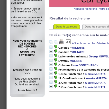
d'un auteur,
- réserver un ouvrage et
Nouvelle recherche
Votre c
venir le retirer au CDI,
- si vous avez un emprunt
Résultat de la recherche
en cours, prolonger la date
retour pour pouvoir le finir
tranquillement...
Dans le catalogue
Dans les sources aff
30 résultat(s) recherche sur le mot-cl
Nous vous souhaitons
Affiner la recherche
Générer le
DE BONNES
RECHERCHES
Candide
/
VOLTAIRE
&
Candide
/
VOLTAIRE
DE BELLES
LECTURES !
La ferme des animaux
/
George ORWE
L'avare
/
MOLIERE
Oblomov
/
Ivan GONTCHAROV
Petite histoire de la caricature de pres
N'hésitez pas à venir au
CDI.
1. One-Punch man
/
Yusuke MURATA
11. One-Punch man
/
Yusuke MURATA
Nous vous accueillons
de 7h à 16h30
3. One-Punch man
/
Yusuke MURATA
Du lundi au vendredi.
7. One-Punch man
/
Yusuke MURATA
A très bientôt !