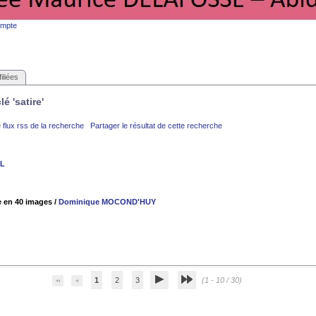
ompte
iliées
é 'satire'
 flux rss de la recherche
Partager le résultat de cette recherche
LL
se en 40 images
/
Dominique MOCOND'HUY
1
2
3
(1 - 10 / 30)