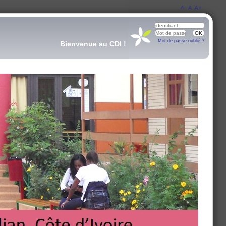
A-
A
A+
Mot de passe oublié ?
Bienvenue au CDI !