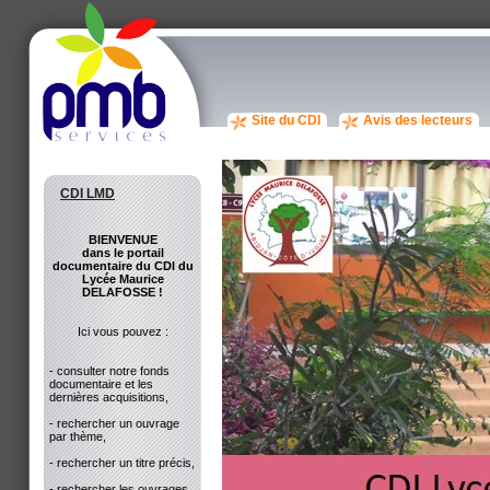
Site du CDI
Avis des lecteurs
CDI LMD
BIENVENUE
dans le portail
documentaire du CDI du
Lycée Maurice
DELAFOSSE !
Ici vous pouvez :
- consulter notre fonds
documentaire et les
dernières acquisitions,
- rechercher un ouvrage
par thème,
- rechercher un titre précis,
- rechercher les ouvrages