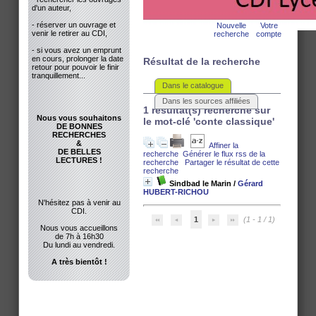
d'un auteur,
- réserver un ouvrage et
Nouvelle
Votre
venir le retirer au CDI,
recherche
compte
- si vous avez un emprunt
en cours, prolonger la date
Résultat de la recherche
retour pour pouvoir le finir
tranquillement...
Dans le catalogue
Dans les sources affiliées
1 résultat(s) recherche sur
Nous vous souhaitons
le mot-clé 'conte classique'
DE BONNES
RECHERCHES
&
Affiner la
DE BELLES
recherche
Générer le flux rss de la
LECTURES !
recherche
Partager le résultat de cette
recherche
Sindbad le Marin
/
Gérard
HUBERT-RICHOU
N'hésitez pas à venir au
CDI.
1
(1 - 1 / 1)
Nous vous accueillons
de 7h à 16h30
Du lundi au vendredi.
A très bientôt !