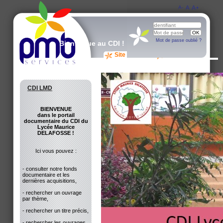
A-
A
A+
Mot de passe oublié ?
Bienvenue au CDI !
Site du CDI
Avis des lecteurs
CDI LMD
BIENVENUE
dans le portail
documentaire du CDI du
Lycée Maurice
DELAFOSSE !
Ici vous pouvez :
- consulter notre fonds
documentaire et les
dernières acquisitions,
- rechercher un ouvrage
par thème,
- rechercher un titre précis,
- rechercher les ouvrages