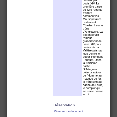
pouvoir par
Louis XIV. La
première partie
du livre raconte
d'abord
comment les
Mousquetaires
restaurent
Charles II sur le
trône
d'Angleterre. La
seconde voit
l'amour
grandissant de
Louis XIV pour
Louise de La
Vallière puis sa
lutte contre le
super-intendant
Fouquet. Dans
la troisième
partie
D'Artagnan
détecte autour
de l'Homme au
masque de fer,
le frère jumeau
caché de Louis,
le complot qui
se trame contre
le roi.
Réservation
Réserver ce document