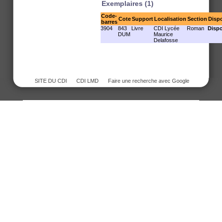
Exemplaires (1)
Code-
Cote
Support
Localisation
Section
Dispo
barres
3904
843
Livre
CDI Lycée
Roman
Dispo
DUM
Maurice
Delafosse
SITE DU CDI
CDI LMD
Faire une recherche avec Google