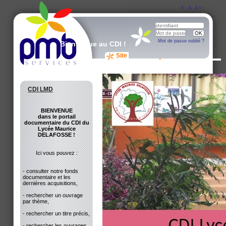
A-
A
A+
Mot de passe oublié ?
Bienvenue au CDI !
Site du CDI
Avis des lecteurs
CDI LMD
BIENVENUE
dans le portail
documentaire du CDI du
Lycée Maurice
DELAFOSSE !
Ici vous pouvez :
- consulter notre fonds
documentaire et les
dernières acquisitions,
- rechercher un ouvrage
par thème,
- rechercher un titre précis,
- rechercher les ouvrages