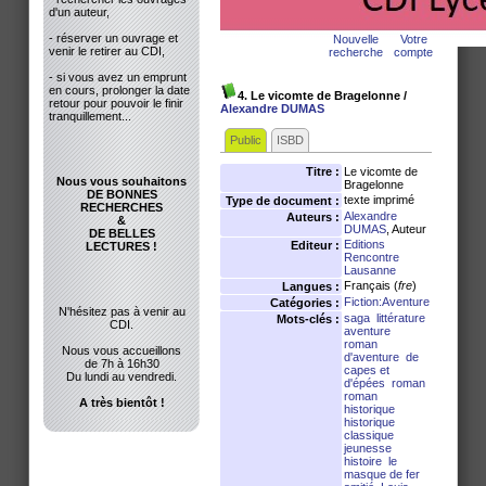
d'un auteur,
- réserver un ouvrage et
Nouvelle
Votre
venir le retirer au CDI,
recherche
compte
- si vous avez un emprunt
en cours, prolonger la date
4. Le vicomte de Bragelonne
/
retour pour pouvoir le finir
Alexandre DUMAS
tranquillement...
Public
ISBD
Titre :
Le vicomte de
Nous vous souhaitons
Bragelonne
DE BONNES
texte imprimé
Type de document :
RECHERCHES
Alexandre
Auteurs :
&
DUMAS
, Auteur
DE BELLES
Editions
Editeur :
LECTURES !
Rencontre
Lausanne
Français (
fre
)
Langues :
Fiction:Aventure
Catégories :
N'hésitez pas à venir au
saga
littérature
Mots-clés :
CDI.
aventure
roman
Nous vous accueillons
d'aventure
de
de 7h à 16h30
capes et
Du lundi au vendredi.
d'épées
roman
roman
A très bientôt !
historique
historique
classique
jeunesse
histoire
le
masque de fer