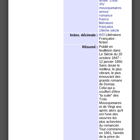
amitié
Louis
XIV
mousquetaires
amour
romance
france
littérature
française
19ème siècle
843
Littérature
Index. décimale :
Française :
fiction
Publié en
Résumé :
feuilleton dans
Le Siècle du 20
octobre 1847 -
12 janvier 1850.
Sans doute le
meilleur, le plus
vibrant, le plus
émouvant des
grands romans
de Dumas.
Celui qui a
souffert d'être
"la suite" des
Trois
Mousquetaires
et de Vingt ans
après alors qu'il
est l'une des
oeuvres les
plus achevées
du romancier.
Tout commence
en 1661, l'année
de la prise du